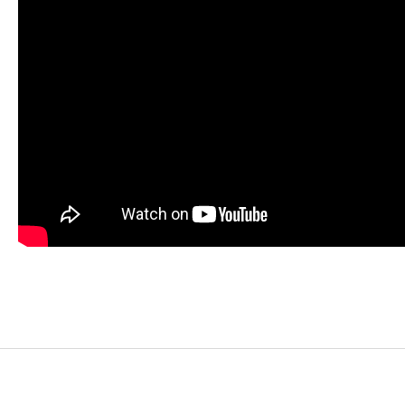
YouTube-videon näyttäminen ei onnistunut. Tark
yksityisyysasetukset.