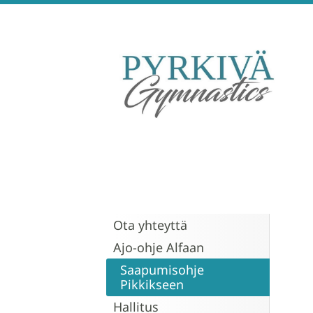
Siirry
sivun
sisältöön
Pyrkivä Gymnastics
Ota yhteyttä
Ajo-ohje Alfaan
Saapumisohje
Pikkikseen
Hallitus