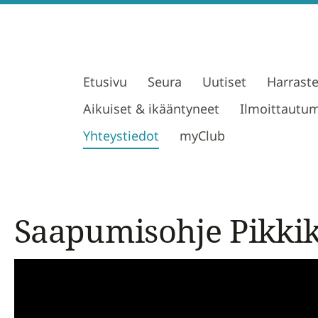
Etusivu
Seura
Uutiset
Harrast
Aikuiset & ikääntyneet
Ilmoittautu
Yhteystiedot
myClub
Saapumisohje Pikki