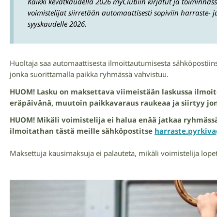
Kaikki kevätkaudella 2026 myClubiin kirjatut ja toiminnas
voimistelijat siirretään automaattisesti sopiviin harraste- 
syyskaudelle 2026.
Huoltaja saa automaattisesta ilmoittautumisesta sähköpostiins
jonka suorittamalla paikka ryhmässä vahvistuu.
HUOM! Lasku on maksettava viimeistään laskussa ilmoi
eräpäivänä, muutoin paikkavaraus raukeaa ja siirtyy jon
HUOM! Mikäli voimistelija ei halua enää jatkaa ryhmäss
ilmoitathan tästä meille sähköpostitse
harraste.pyrki
Maksettuja kausimaksuja ei palauteta, mikäli voimistelija lop