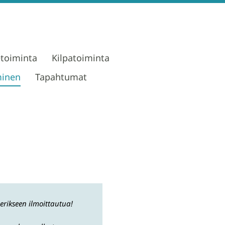
etoiminta
Kilpatoiminta
minen
Tapahtumat
 erikseen ilmoittautua!