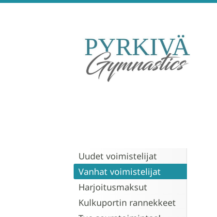
Siirry
sivun
sisältöön
Pyrkivä Gymnastics
Uudet voimistelijat
Vanhat voimistelijat
Harjoitusmaksut
Kulkuportin rannekkeet