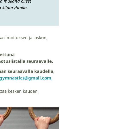
sa mukana olleet
ja kilparyhmiin
a ilmoituksen ja laskun,
tettuna
otuslistalla seuraavalle.
ään seuraavalla kaudella,
vagymnastics@gmail.com
ettaa kesken kauden.