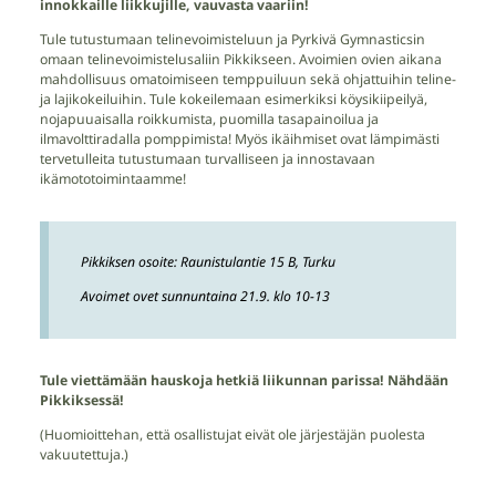
innokkaille liikkujille, vauvasta vaariin!
Tule tutustumaan telinevoimisteluun ja Pyrkivä Gymnasticsin
omaan telinevoimistelusaliin Pikkikseen. Avoimien ovien aikana
mahdollisuus omatoimiseen temppuiluun sekä ohjattuihin teline-
ja lajikokeiluihin. Tule kokeilemaan esimerkiksi köysikiipeilyä,
nojapuuaisalla roikkumista, puomilla tasapainoilua ja
ilmavolttiradalla pomppimista! Myös ikäihmiset ovat lämpimästi
tervetulleita tutustumaan turvalliseen ja innostavaan
ikämototoimintaamme!
Pikkiksen osoite: Raunistulantie 15 B, Turku
Avoimet ovet sunnuntaina 21.9. klo 10-13
Tule viettämään hauskoja hetkiä liikunnan parissa! Nähdään
Pikkiksessä!
(Huomioittehan, että osallistujat eivät ole järjestäjän puolesta
vakuutettuja.)