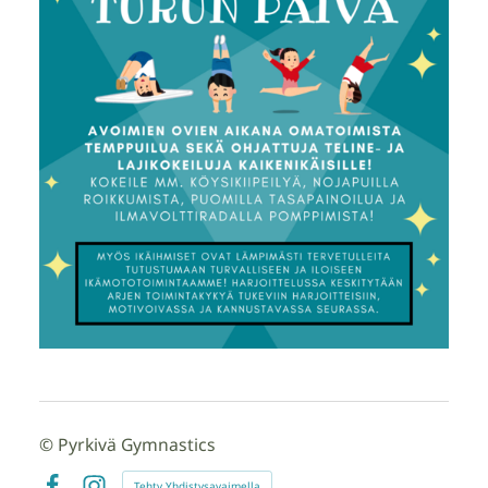
©
Pyrkivä Gymnastics
Tehty Yhdistysavaimella