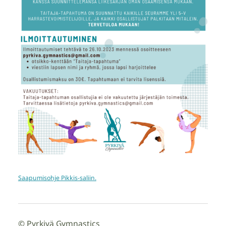
Saapumisohje Pikkis-saliin.
©
Pyrkivä Gymnastics