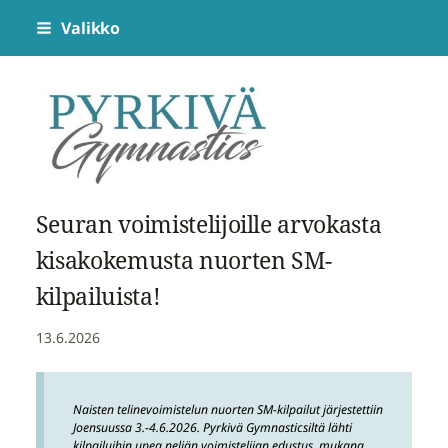
Siirry
Valikko
sivun
sisältöön
Pyrkivä Gymnastics
Seuran voimistelijoille arvokasta
kisakokemusta nuorten SM-
kilpailuista!
13.6.2026
Naisten telinevoimistelun nuorten SM-kilpailut järjestettiin
Joensuussa 3.-4.6.2026. Pyrkivä Gymnasticsiltä lähti
kilpailuihin upea neljän voimistelijan edustus, mukana