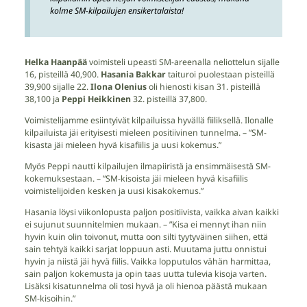
kolme SM-kilpailujen ensikertalaista!
Helka Haanpää
voimisteli upeasti SM-areenalla neliottelun sijalle
16, pisteillä 40,900.
Hasania Bakkar
taituroi puolestaan pisteillä
39,900 sijalle 22.
Ilona Olenius
oli hienosti kisan 31. pisteillä
38,100 ja
Peppi Heikkinen
32. pisteillä 37,800.
Voimistelijamme esiintyivät kilpailuissa hyvällä fiiliksellä. Ilonalle
kilpailuista jäi erityisesti mieleen positiivinen tunnelma. – ”SM-
kisasta jäi mieleen hyvä kisafiilis ja uusi kokemus.”
Myös Peppi nautti kilpailujen ilmapiiristä ja ensimmäisestä SM-
kokemuksestaan. – ”SM-kisoista jäi mieleen hyvä kisafiilis
voimistelijoiden kesken ja uusi kisakokemus.”
Hasania löysi viikonlopusta paljon positiivista, vaikka aivan kaikki
ei sujunut suunnitelmien mukaan. – ”Kisa ei mennyt ihan niin
hyvin kuin olin toivonut, mutta oon silti tyytyväinen siihen, että
sain tehtyä kaikki sarjat loppuun asti. Muutama juttu onnistui
hyvin ja niistä jäi hyvä fiilis. Vaikka lopputulos vähän harmittaa,
sain paljon kokemusta ja opin taas uutta tulevia kisoja varten.
Lisäksi kisatunnelma oli tosi hyvä ja oli hienoa päästä mukaan
SM-kisoihin.”