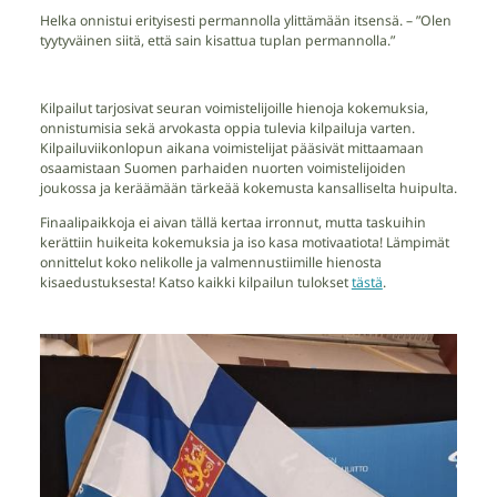
Helka onnistui erityisesti permannolla ylittämään itsensä. – ”Olen
tyytyväinen siitä, että sain kisattua tuplan permannolla.”
Kilpailut tarjosivat seuran voimistelijoille hienoja kokemuksia,
onnistumisia sekä arvokasta oppia tulevia kilpailuja varten.
Kilpailuviikonlopun aikana voimistelijat pääsivät mittaamaan
osaamistaan Suomen parhaiden nuorten voimistelijoiden
joukossa ja keräämään tärkeää kokemusta kansalliselta huipulta.
Finaalipaikkoja ei aivan tällä kertaa irronnut, mutta taskuihin
kerättiin huikeita kokemuksia ja iso kasa motivaatiota! Lämpimät
onnittelut koko nelikolle ja valmennustiimille hienosta
kisaedustuksesta! Katso kaikki kilpailun tulokset
tästä
.