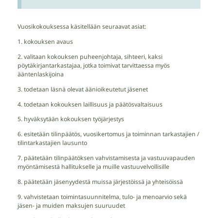
Vuosikokouksessa käsitellään seuraavat asiat:
1. kokouksen avaus
2. valitaan kokouksen puheenjohtaja, sihteeri, kaksi
pöytäkirjantarkastajaa, jotka toimivat tarvittaessa myös
ääntenlaskijoina
3. todetaan läsnä olevat äänioikeutetut jäsenet
4. todetaan kokouksen laillisuus ja päätösvaltaisuus
5. hyväksytään kokouksen työjärjestys
6. esitetään tilinpäätös, vuosikertomus ja toiminnan tarkastajien /
tilintarkastajien lausunto
7. päätetään tilinpäätöksen vahvistamisesta ja vastuuvapauden
myöntämisestä hallitukselle ja muille vastuuvelvollisille
8. päätetään jäsenyydestä muissa järjestöissä ja yhteisöissä
9. vahvistetaan toimintasuunnitelma, tulo- ja menoarvio sekä
jäsen- ja muiden maksujen suuruudet