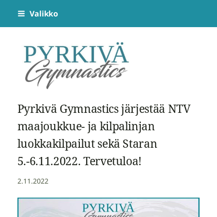
Siirry
Valikko
sivun
sisältöön
Pyrkivä Gymnastics
Pyrkivä Gymnastics järjestää NTV
maajoukkue- ja kilpalinjan
luokkakilpailut sekä Staran
5.-6.11.2022. Tervetuloa!
2.11.2022