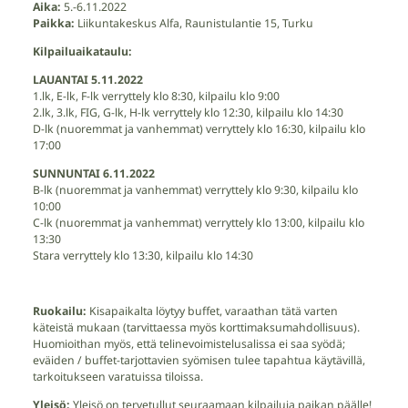
Aika:
5.-6.11.2022
Paikka:
Liikuntakeskus Alfa, Raunistulantie 15, Turku
Kilpailuaikataulu:
LAUANTAI 5.11.2022
1.lk, E-lk, F-lk verryttely klo 8:30, kilpailu klo 9:00
2.lk, 3.lk, FIG, G-lk, H-lk verryttely klo 12:30, kilpailu klo 14:30
D-lk (nuoremmat ja vanhemmat) verryttely klo 16:30, kilpailu klo
17:00
SUNNUNTAI 6.11.2022
B-lk (nuoremmat ja vanhemmat) verryttely klo 9:30, kilpailu klo
10:00
C-lk (nuoremmat ja vanhemmat) verryttely klo 13:00, kilpailu klo
13:30
Stara verryttely klo 13:30, kilpailu klo 14:30
Ruokailu:
Kisapaikalta löytyy buffet, varaathan tätä varten
käteistä mukaan (tarvittaessa myös korttimaksumahdollisuus).
Huomioithan myös, että telinevoimistelusalissa ei saa syödä;
eväiden / buffet-tarjottavien syömisen tulee tapahtua käytävillä,
tarkoitukseen varatuissa tiloissa.
Yleisö:
Yleisö on tervetullut seuraamaan kilpailuja paikan päälle!