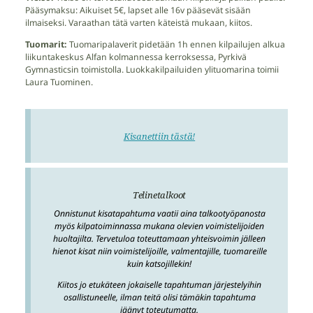
Pääsymaksu: Aikuiset 5€, lapset alle 16v pääsevät sisään
ilmaiseksi. Varaathan tätä varten käteistä mukaan, kiitos.
Tuomarit:
Tuomaripalaverit pidetään 1h ennen kilpailujen alkua
liikuntakeskus Alfan kolmannessa kerroksessa, Pyrkivä
Gymnasticsin toimistolla. Luokkakilpailuiden ylituomarina toimii
Laura Tuominen.
Kisanettiin tästä!
Telinetalkoot
Onnistunut kisatapahtuma vaatii aina talkootyöpanosta
myös kilpatoiminnassa mukana olevien voimistelijoiden
huoltajilta. Tervetuloa toteuttamaan yhteisvoimin jälleen
hienot kisat niin voimistelijoille, valmentajille, tuomareille
kuin katsojillekin!
Kiitos jo etukäteen jokaiselle tapahtuman järjestelyihin
osallistuneelle, ilman teitä olisi tämäkin tapahtuma
jäänyt toteutumatta.