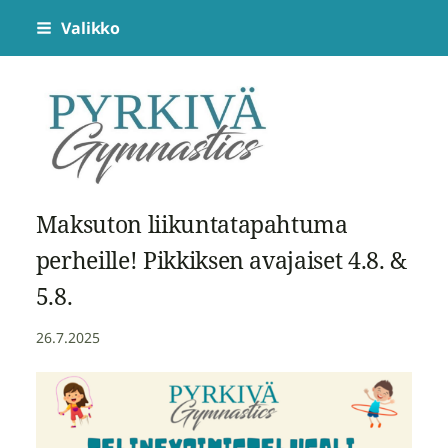
Siirry
Valikko
sivun
sisältöön
Pyrkivä Gymnastics
Maksuton liikuntatapahtuma
perheille! Pikkiksen avajaiset 4.8. &
5.8.
26.7.2025