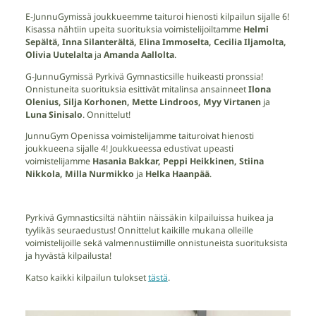
E-JunnuGymissä joukkueemme taituroi hienosti kilpailun sijalle 6!
Kisassa nähtiin upeita suorituksia voimistelijoiltamme
Helmi
Sepältä, Inna Silanterältä, Elina Immoselta, Cecilia Iljamolta,
Olivia Uutelalta
ja
Amanda Aallolta
.
G-JunnuGymissä Pyrkivä Gymnasticsille huikeasti pronssia!
Onnistuneita suorituksia esittivät mitalinsa ansainneet
Ilona
Olenius, Silja Korhonen, Mette Lindroos, Myy Virtanen
ja
Luna Sinisalo
. Onnittelut!
JunnuGym Openissa voimistelijamme taituroivat hienosti
joukkueena sijalle 4! Joukkueessa edustivat upeasti
voimistelijamme
Hasania Bakkar, Peppi Heikkinen, Stiina
Nikkola, Milla Nurmikko
ja
Helka Haanpää
.
Pyrkivä Gymnasticsiltä nähtiin näissäkin kilpailuissa huikea ja
tyylikäs seuraedustus! Onnittelut kaikille mukana olleille
voimistelijoille sekä valmennustiimille onnistuneista suorituksista
ja hyvästä kilpailusta!
Katso kaikki kilpailun tulokset
tästä
.