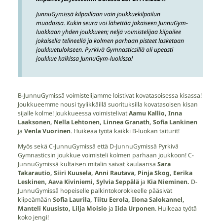
JunnuGymissä kilpaillaan vain joukkuekilpailun
muodossa. Kukin seura voi lähettää jokaiseen JunnuGym-
luokkaan yhden joukkueen; neljä voimistelijaa kilpailee
jokaisella telineellä ja kolmen parhaan pisteet lasketaan
joukkuetulokseen. Pyrkivä Gymnasticsillä oli upeasti
joukkue kaikissa JunnuGym-luokissa!
B-JunnuGymissä voimistelijamme loistivat kovatasoisessa kisassa!
Joukkueemme nousi tyylikkäillä suorituksilla kovatasoisen kisan
sijalle kolme! Joukkueessa voimistelivat
Aamu Kallio, Inna
Laaksonen, Nella Lehtonen, Linnea Granath, Sofia Lankinen
ja
Venla Vuorinen
. Huikeaa työtä kaikki B-luokan taiturit!
Myös sekä C-JunnuGymissä että D-JunnuGymissä Pyrkivä
Gymnasticsin joukkue voimisteli kolmen parhaan joukkoon! C-
JunnuGymissä kultaisen mitalin saivat kaulaansa
Sara
Takarautio, Siiri Kuusela, Anni Rautava, Pinja Skog, Eerika
Leskinen, Aava Kiviniemi, Sylvia Seppälä
ja
Kia Nieminen.
D-
JunnuGymissä hopeiselle palkintokorokkeelle pääsivät
kiipeämään
Sofia Laurila, Tiitu Eerola, Ilona Salokannel,
Manteli Kuusisto, Lilja Moisio
ja
Iida Urponen
. Huikeaa työtä
koko jengi!