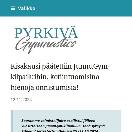
Siirry
Valikko
sivun
sisältöön
Pyrkivä Gymnastics
Kisakausi päätettiin JunnuGym-
kilpailuihin, kotiintuomisina
hienoja onnistumisia!
12.11.2024
Seuramme voimistelijoita osallistui jälleen
vuosittaiseen JunnuGym-kilpailuun. Tänä syksynä
kilpailut järjestettiin Oulussa 25.-27.10.2024.