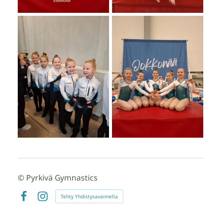
©
Pyrkivä Gymnastics
Tehty Yhdistysavaimella
Facebook
Instagram