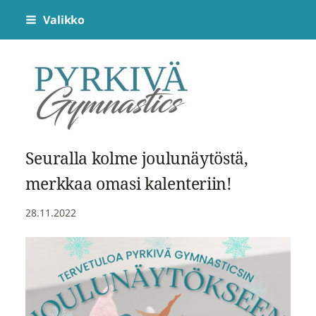
Siirry
Valikko
sivun
sisältöön
Pyrkivä Gymnastics
Seuralla kolme joulunäytöstä,
merkkaa omasi kalenteriin!
28.11.2022