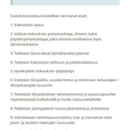
Vuosikokouksessa käsitellään seuraavat asiat:
1. Kokouksen avaus
2. Valitaan kokouksen puheenjohtaja, sihteeri, kaksi
pöytäkirjantarkastajaa, jotka toimivat tarvittaessa myös
ääntenlaskijoina
3. Todetaan läsnä olevat äänioikeutetut jäsenet
4. Todetaan kokouksen laillisuus ja päätösvaltaisuus
5. Hyväksytään kokouksen työjärjestys
6. Esitetään tilinpäätös, vuosikertomus ja toiminnan tarkastajien /
tilintarkastajien lausunto
7. Päätetään tilinpäätöksen vahvistamisesta ja vastuuvapauden
myöntämisestä hallitukselle ja muille vastuuvelvollisille
8. Päätetään jäsenyydestä muissa järjestöissä ja yhteisöissä
9. Vahvistetaan toimintasuunnitelma, tulo- ja menoarvio sekä
jäsen- ja muiden maksujen suuruudet