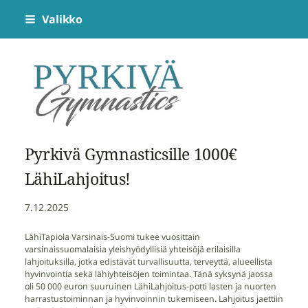
Siirry
Valikko
sivun
sisältöön
Pyrkivä Gymnastics
Pyrkivä Gymnasticsille 1000€
LähiLahjoitus!
7.12.2025
LähiTapiola Varsinais-Suomi tukee vuosittain
varsinaissuomalaisia yleishyödyllisiä yhteisöjä erilaisilla
lahjoituksilla, jotka edistävät turvallisuutta, terveyttä, alueellista
hyvinvointia sekä lähiyhteisöjen toimintaa. Tänä syksynä jaossa
oli 50 000 euron suuruinen LähiLahjoitus-potti lasten ja nuorten
harrastustoiminnan ja hyvinvoinnin tukemiseen. Lahjoitus jaettiin