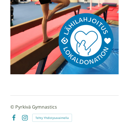
©
Pyrkivä Gymnastics
Tehty Yhdistysavaimella
Facebook
Instagram