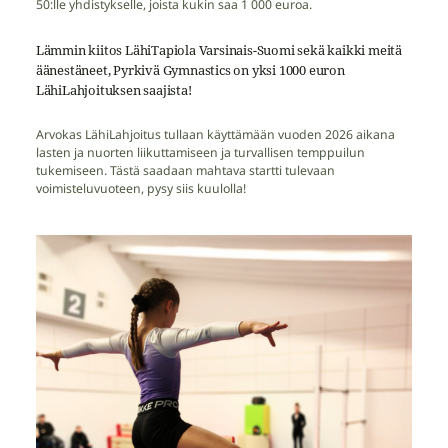
50:lle yhdistykselle, joista kukin saa 1 000 euroa.
Lämmin kiitos LähiTapiola Varsinais-Suomi sekä kaikki meitä
äänestäneet, Pyrkivä Gymnastics on yksi 1000 euron
LähiLahjoituksen saajista!
Arvokas LähiLahjoitus tullaan käyttämään vuoden 2026 aikana
lasten ja nuorten liikuttamiseen ja turvallisen temppuilun
tukemiseen. Tästä saadaan mahtava startti tulevaan
voimisteluvuoteen, pysy siis kuulolla!