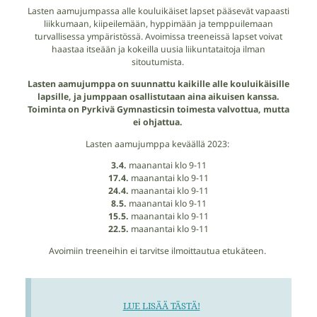
Lasten aamujumpassa alle kouluikäiset lapset pääsevät vapaasti
liikkumaan, kiipeilemään, hyppimään ja temppuilemaan
turvallisessa ympäristössä. Avoimissa treeneissä lapset voivat
haastaa itseään ja kokeilla uusia liikuntataitoja ilman
sitoutumista.
Lasten aamujumppa on suunnattu kaikille alle kouluikäisille
lapsille, ja jumppaan osallistutaan aina aikuisen kanssa.
Toiminta on Pyrkivä Gymnasticsin toimesta valvottua, mutta
ei ohjattua.
Lasten aamujumppa keväällä 2023:
3.4.
maanantai klo 9-11
17.4.
maanantai klo 9-11
24.4.
maanantai klo 9-11
8.5.
maanantai klo 9-11
15.5.
maanantai klo 9-11
22.5.
⁠⁠⁠⁠⁠⁠⁠maanantai klo 9-11
Avoimiin treeneihin ei tarvitse ilmoittautua etukäteen.
LUE LISÄÄ TÄSTÄ!