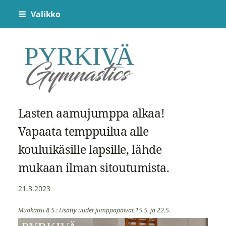
Siirry
Valikko
sivun
sisältöön
Pyrkivä Gymnastics
Lasten aamujumppa alkaa!
Vapaata temppuilua alle
kouluikäsille lapsille, lähde
mukaan ilman sitoutumista.
21.3.2023
Muokattu 8.5.: Lisätty uudet jumppapäivät 15.5. ja 22.5.