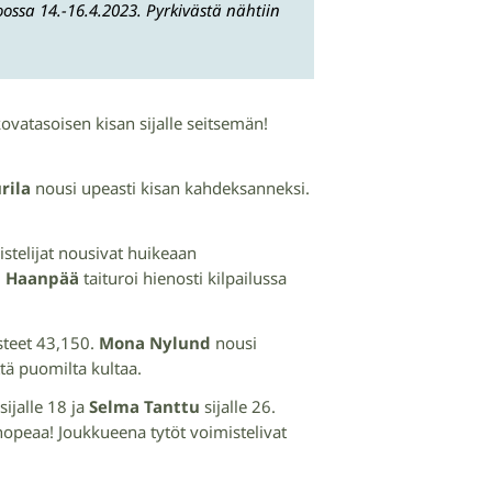
ssa 14.-16.4.2023. Pyrkivästä nähtiin
kovatasoisen kisan sijalle seitsemän!
rila
nousi upeasti kisan kahdeksanneksi.
stelijat nousivat huikeaan
a Haanpää
taituroi hienosti kilpailussa
isteet 43,150.
Mona Nylund
nousi
että puomilta kultaa.
sijalle 18 ja
Selma Tanttu
sijalle 26.
opeaa! Joukkueena tytöt voimistelivat