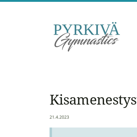
Siirry
sivun
sisältöön
Pyrkivä Gymnastics
Kisamenestyst
21.4.2023