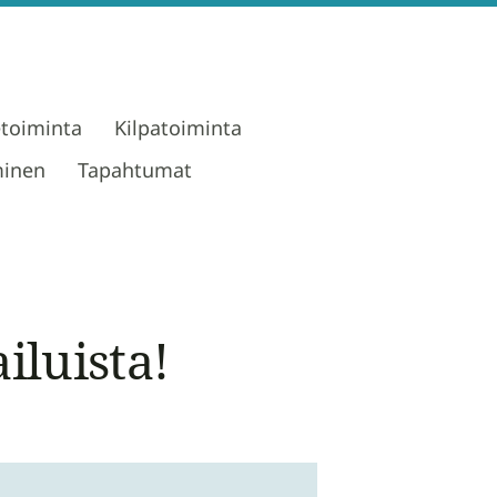
etoiminta
Kilpatoiminta
minen
Tapahtumat
iluista!