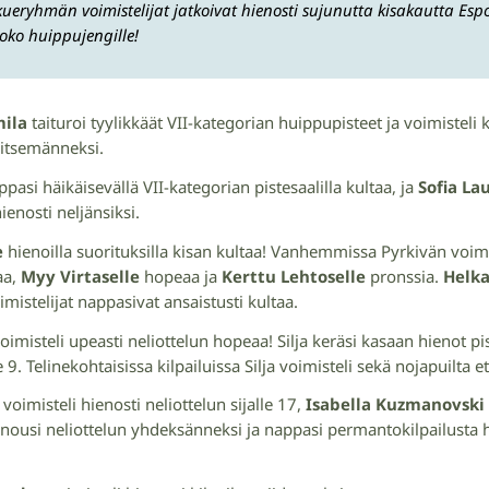
yhmän voimistelijat jatkoivat hienosti sujunutta kisakautta Espoo
koko huippujengille!
ila
taituroi tyylikkäät VII-kategorian huippupisteet ja voimisteli 
eitsemänneksi.
pasi häikäisevällä VII-kategorian pistesaalilla kultaa, ja
Sofia Lau
enosti neljänsiksi.
e
hienoilla suorituksilla kisan kultaa! Vanhemmissa Pyrkivän voimi
aa,
Myy Virtaselle
hopeaa ja
Kerttu Lehtoselle
pronssia.
Helk
istelijat nappasivat ansaistusti kultaa.
oimisteli upeasti neliottelun hopeaa! Silja keräsi kasaan hienot p
le 9. Telinekohtaisissa kilpailuissa Silja voimisteli sekä nojapuilta 
voimisteli hienosti neliottelun sijalle 17,
Isabella Kuzmanovski
nousi neliottelun yhdeksänneksi ja nappasi permantokilpailusta h