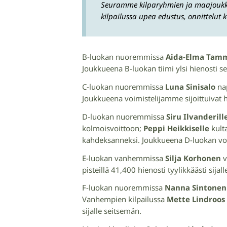
Seuramme kilparyhmien ja maajoukkuer
kilpailussa upea edustus, onnittelut 
B-luokan nuoremmissa
Aida-Elma Tamm
Joukkueena B-luokan tiimi ylsi hienosti s
C-luokan nuoremmissa
Luna Sinisalo
nap
Joukkueena voimistelijamme sijoittuivat hi
D-luokan nuoremmissa
Siru Ilvanderill
kolmoisvoittoon;
Peppi Heikkiselle
kult
kahdeksanneksi. Joukkueena D-luokan voim
E-luokan vanhemmissa
Silja Korhonen
v
pisteillä 41,400 hienosti tyylikkäästi sijal
F-luokan nuoremmissa
Nanna Sintonen
Vanhempien kilpailussa
Mette Lindroos
sijalle seitsemän.