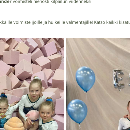
ander
voimisteli hienosti kilpailun viidenneksi.
kkäille voimistelijoille ja huikeille valmentajille! Katso kaikki kisa