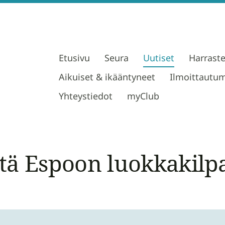
Etusivu
Seura
Uutiset
Harrast
Aikuiset & ikääntyneet
Ilmoittautu
Yhteystiedot
myClub
ä Espoon luokkakilpa