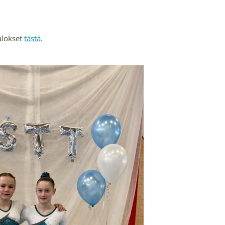
tulokset
tästä
.