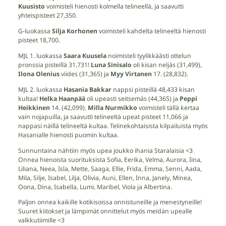
Kuusisto
voimisteli hienosti kolmella telineellä, ja saavutti
yhteispisteet 27,350.
G-luokassa
Silja Korhonen
voimisteli kahdelta telineeltä hienosti
pisteet 18,700.
MJL 1. luokassa
Saara Kuusela
noimisteli tyylikkäästi ottelun
pronssia pisteillä 31,731!
Luna Sinisalo
oli kisan neljäs (31,499),
Ilona Olenius
viides (31,365) ja
Myy Virtanen
17. (28,832).
MJL 2. luokassa
Hasania Bakkar
nappsi pisteillä 48,433 kisan
kultaa!
Helka Haanpää
oli upeasti seitsemäs (44,365) ja
Peppi
Heikkinen
14. (42,099).
Milla Nurmikko
voimisteli tällä kertaa
vain nojapuilla, ja saavutti telineeltä upeat pisteet 11,066 ja
nappasi näillä telineeltä kultaa. Telinekohtaisista kilpailuista myös
Hasanialle hienosti puomin kultaa.
Sunnuntaina nähtiin myös upea joukko ihania Staralaisia <3
Onnea hienoista suorituksista Sofia, Eerika, Velma, Aurora, Iina,
Liliana, Neea, Isla, Mette, Saaga, Ellie, Frida, Emma, Senni, Aada,
Mila, Silje, Isabel, Lilja, Olivia, Auni, Ellen, Inna, Janely, Minea,
Oona, Dina, Isabella, Lumi, Maribel, Viola ja Albertina.
Paljon onnea kaikille kotikisoissa onnistuneille ja menestyneille!
Suuret kiitokset ja lämpimät onnittelut myös meidän upealle
valkkutiimille <3