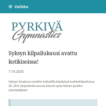
Siirry
Valikko
sivun
sisältöön
Pyrkivä Gymnastics
Syksyn kilpailukausi avattu
kotikisoissa!
7.10.2025
Syksyn kisakausi avattiin kotisalilla käydyissä luokkakilpailuissa
26.-28.9. Järjestävää seuraa edusti upea iloinen joukko
voimistelijoita!