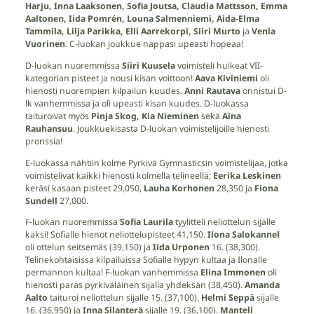
Harju, Inna Laaksonen, Sofia Joutsa, Claudia Mattsson, Emma
Aaltonen, Iida Pomrén, Louna Salmenniemi, Aida-Elma
Tammila, Lilja Parikka, Elli Aarrekorpi, Siiri Murto
ja
Venla
Vuorinen
. C-luokan joukkue nappasi upeasti hopeaa!
D-luokan nuoremmissa
Siiri Kuusela
voimisteli huikeat VII-
kategorian pisteet ja nousi kisan voittoon!
Aava Kiviniemi
oli
hienosti nuorempien kilpailun kuudes.
Anni Rautava
onnistui D-
lk vanhemmissa ja oli upeasti kisan kuudes. D-luokassa
taituroivat myös
Pinja Skog, Kia Nieminen
sekä
Aina
Rauhansuu
. Joukkuekisasta D-luokan voimistelijoille hienosti
pronssia!
E-luokassa nähtiin kolme Pyrkivä Gymnasticsin voimistelijaa, jotka
voimistelivat kaikki hienosti kolmella telineellä;
Eerika Leskinen
keräsi kasaan pisteet 29,050,
Lauha Korhonen
28,350 ja
Fiona
Sundell
27,000.
F-luokan nuoremmissa
Sofia Laurila
tyylitteli neliottelun sijalle
kaksi! Sofialle hienot neliottelupisteet 41,150.
Ilona Salokannel
oli ottelun seitsemäs (39,150) ja
Iida Urponen
16. (38,300).
Telinekohtaisissa kilpailuissa Sofialle hypyn kultaa ja Ilonalle
permannon kultaa! F-luokan vanhemmissa
Elina Immonen
oli
hienosti paras pyrkiväläinen sijalla yhdeksän (38,450).
Amanda
Aalto
taituroi neliottelun sijalle 15. (37,100),
Helmi Seppä
sijalle
16. (36,950) ja
Inna Silanterä
sijalle 19. (36,100).
Manteli