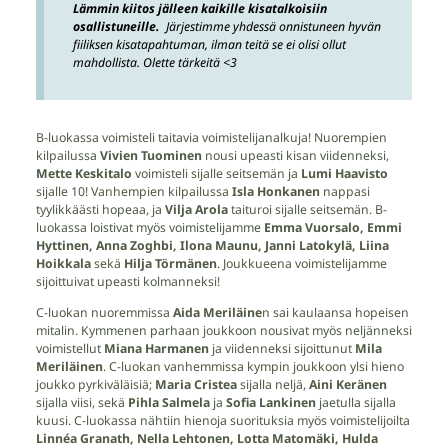
Lämmin kiitos jälleen kaikille kisatalkoisiin
osallistuneille.
Järjestimme yhdessä onnistuneen hyvän
fiiliksen kisatapahtuman, ilman teitä se ei olisi ollut
mahdollista. Olette tärkeitä <3
B-luokassa voimisteli taitavia voimistelijanalkuja! Nuorempien
kilpailussa
Vivien Tuominen
nousi upeasti kisan viidenneksi,
Mette Keskitalo
voimisteli sijalle seitsemän ja
Lumi Haavisto
sijalle 10! Vanhempien kilpailussa
Isla Honkanen
nappasi
tyylikkäästi hopeaa, ja
Vilja Arola
taituroi sijalle seitsemän. B-
luokassa loistivat myös voimistelijamme
Emma Vuorsalo, Emmi
Hyttinen, Anna Zoghbi, Ilona Maunu, Janni Latokylä, Liina
Hoikkala
sekä
Hilja Törmänen
. Joukkueena voimistelijamme
sijoittuivat upeasti kolmanneksi!
C-luokan nuoremmissa
Aida Meriläine
n sai kaulaansa hopeisen
mitalin. Kymmenen parhaan joukkoon nousivat myös neljänneksi
voimistellut
Miana Harmanen
ja viidenneksi sijoittunut
Mila
Meriläinen
. C-luokan vanhemmissa kympin joukkoon ylsi hieno
joukko pyrkiväläisiä;
Maria Cristea
sijalla neljä,
Aini Keränen
sijalla viisi, sekä
Pihla Salmela
ja
Sofia Lankinen
jaetulla sijalla
kuusi. C-luokassa nähtiin hienoja suorituksia myös voimistelijoilta
Linnéa Granath, Nella Lehtonen, Lotta Matomäki, Hulda