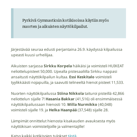
Pyrkivä Gymnasticsin kotikisoissa käytiin myös
nuorten ja aikuisten näyttökilpailut.
Järjestävää seuraa edusti perjantaina 26.9. käydyssä kilpailussa
upeasti kuusi urheilijaa.
Aikuisten sarjassa
Sirkku Korpela
häikäisi ja voimisteli HUIKEAT
neliottelupisteet 50,000. Upealla pistesaaliilla Sirkku nappasi
ansaitusti näyttökilpailun kultaa.
Essi Keskitalo
voimisteli
tyylikkäästi nojapuilla, ja saavutti telineeltä hienot pisteet 11,533.
Nuorten näyttökilpailussa
Stiina Nikkola
taituroi pisteillä 42,866
neliottelun sijalle 7!
Hasania Bakkar
(41,516) oli ensimmäisessä
näyttökilpailussaan hienosti 10.
Milla Nurmikko
(40,048)
voimisteli sijalle 19. ja
Helka Haanpää
(37,548) sijalle 28.
Lämpimät onnittelut hienosta kisakauden avauksesta myös
näyttökisan voimistelijoille ja valmentajille!
Katso kaikki kotikisojen tulokset
tästä
.