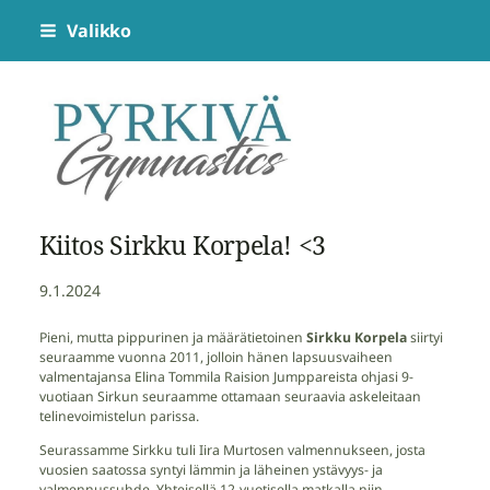
Siirry
Valikko
sivun
sisältöön
Pyrkivä Gymnastics
Kiitos Sirkku Korpela! <3
9.1.2024
Pieni, mutta pippurinen ja määrätietoinen
Sirkku Korpela
siirtyi
seuraamme vuonna 2011, jolloin hänen lapsuusvaiheen
valmentajansa Elina Tommila Raision Jumppareista ohjasi 9-
vuotiaan Sirkun seuraamme ottamaan seuraavia askeleitaan
telinevoimistelun parissa.
Seurassamme Sirkku tuli Iira Murtosen valmennukseen, josta
vuosien saatossa syntyi lämmin ja läheinen ystävyys- ja
valmennussuhde. Yhteisellä 12-vuotisella matkalla niin