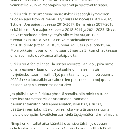
voimistelija kuin valmentajakin oppivat ja opettivat toisiaan.
Sirkku edusti seuraamme menestyksekkäästi yli kymmenen
vuoden ajan liiton valmennusryhmissä Minoreissa 2012-2014,
Tyttöjen A-maajoukkueessa 2015-2017, Bemareissa 2017-2018
sekä Naisten B-maajoukkueessa 2018-2019 ja 2021-2023. Sirkku
on voimistelussa edennyt myös niin valmentajan kuin
tuomarinkin uralla. Sirkulla on Voimisteluvalmentajan
perustutkinto (I-taso) ja TK3 tuomarikoulutus jo suoritettuna.
Moni pikkujumppari onkin jo saanut nauttia Sirkun ohjauksessa
oman voimistelupolkunsa alkutaipaleita.
Sirkku on Alfan telinesalilla usean voimistelijan idoli, joka myös
omalla esimerkillään on luonut salille ominaisen hyvän
harjoituskulttuurin mallin. Työ palkitaan aina ja niinpä vuonna
2022 Sirkku lunastikin ansaitusti lempitelineeltään nojapuilta
naisten sarjan suomenmestaruuden.
Jos pitäisi kuvata Sirkkua yhdellä sanalla, niin mieleen tulee
”periksiantamaton” eli lannistumaton, lyömätön,
peräänantamaton, ylitsepääsemätön, sinnikäs, sisukas,
päättäväinen, jukuri. Se on piirre, joka vie tätä upeaa nuorta
naista eteenpäin, tavoittelemaan vielä täyttymättömiä unelmiaan.
Niinpä onkin tullut aika kääntää uusi sivu tähän jo upeaan
voimistelumatkaan ja katsoa mitä uutta ja upeaa sillä vielä olisi