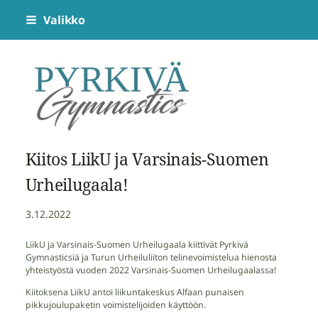
Siirry
Valikko
sivun
sisältöön
Pyrkivä Gymnastics
Kiitos LiikU ja Varsinais-Suomen
Urheilugaala!
3.12.2022
LiikU ja Varsinais-Suomen Urheilugaala kiittivät Pyrkivä
Gymnasticsiä ja Turun Urheiluliiton telinevoimistelua hienosta
yhteistyöstä vuoden 2022 Varsinais-Suomen Urheilugaalassa!
Kiitoksena LiikU antoi liikuntakeskus Alfaan punaisen
pikkujoulupaketin voimistelijoiden käyttöön.