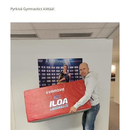
Pyrkivä Gymnastics kiittää!