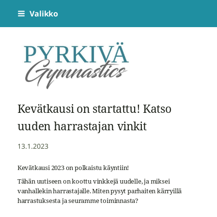
Siirry
Valikko
sivun
sisältöön
Pyrkivä Gymnastics
Kevätkausi on startattu! Katso
uuden harrastajan vinkit
13.1.2023
Kevätkausi 2023 on polkaistu käyntiin!
Tähän uutiseen on koottu vinkkejä uudelle, ja miksei
vanhallekin harrastajalle. Miten pysyt parhaiten kärryillä
harrastuksesta ja seuramme toiminnasta?