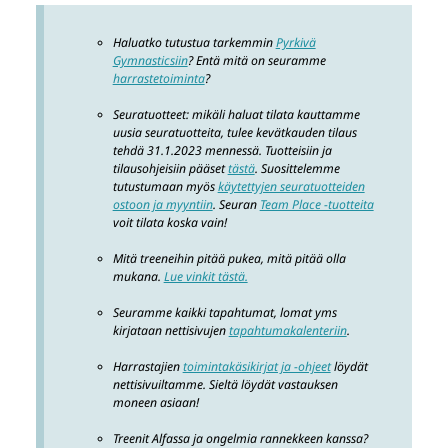
Haluatko tutustua tarkemmin
Pyrkivä
Gymnasticsiin
? Entä mitä on seuramme
harrastetoiminta
?
Seuratuotteet: mikäli haluat tilata kauttamme
uusia seuratuotteita, tulee kevätkauden tilaus
tehdä 31.1.2023 mennessä. Tuotteisiin ja
tilausohjeisiin pääset
tästä
. Suosittelemme
tutustumaan myös
käytettyjen seuratuotteiden
ostoon ja myyntiin
. Seuran
Team Place -tuotteita
voit tilata koska vain!
Mitä treeneihin pitää pukea, mitä pitää olla
mukana.
Lue vinkit tästä.
Seuramme kaikki tapahtumat, lomat yms
kirjataan nettisivujen
tapahtumakalenteriin
.
Harrastajien
toimintakäsikirjat ja -ohjeet
löydät
nettisivuiltamme. Sieltä löydät vastauksen
moneen asiaan!
Treenit Alfassa ja ongelmia rannekkeen kanssa?