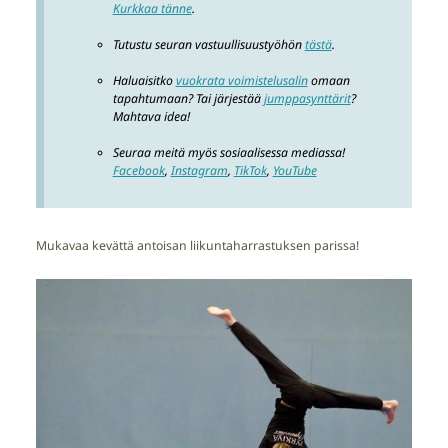
Kurkkaa tänne
.
Tutustu seuran vastuullisuustyöhön
tästä
.
Haluaisitko
vuokrata voimistelusalin
omaan
tapahtumaan? Tai järjestää
jumppasynttärit
?
Mahtava idea!
Seuraa meitä myös sosiaalisessa mediassa!
Facebook
,
Instagram
,
TikTok
,
YouTube
Mukavaa kevättä antoisan liikuntaharrastuksen parissa!