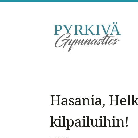
Siirry
sivun
sisältöön
Pyrkivä Gymnastics
Hasania, Helk
kilpailuihin!