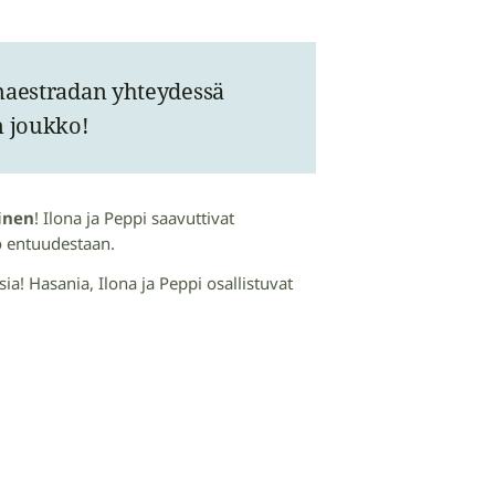
mnaestradan yhteydessä
n joukko!
inen
! Ilona ja Peppi saavuttivat
jo entuudestaan.
! Hasania, Ilona ja Peppi osallistuvat
.