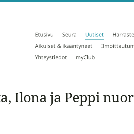
Etusivu
Seura
Uutiset
Harrast
Aikuiset & ikääntyneet
Ilmoittautu
Yhteystiedot
myClub
a, Ilona ja Peppi nuo