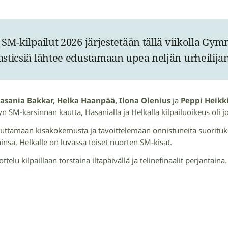
SM-kilpailut 2026 järjestetään tällä viikolla Gy
sticsiä lähtee edustamaan upea neljän urheilija
asania Bakkar, Helka Haanpää, Ilona Olenius
ja
Peppi Heikk
yn SM-karsinnan kautta, Hasanialla ja Helkalla kilpailuoikeus oli 
uttamaan kisakokemusta ja tavoittelemaan onnistuneita suorituksia
sa, Helkalle on luvassa toiset nuorten SM-kisat.
lu kilpaillaan torstaina iltapäivällä ja telinefinaalit perjantaina