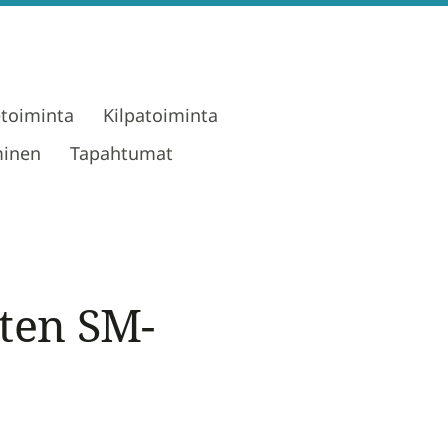
etoiminta
Kilpatoiminta
minen
Tapahtumat
rten SM-