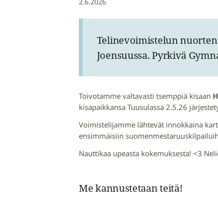
2.6.2026
Telinevoimistelun nuorten 
Joensuussa. Pyrkivä Gymna
Toivotamme valtavasti tsemppiä kisaan
H
kisapaikkansa Tuusulassa 2.5.26 järjestet
Voimistelijamme lähtevät innokkaina kart
ensimmäisiin suomenmestaruuskilpailuihin
Nauttikaa upeasta kokemuksesta! <3 Neliotte
Me kannustetaan teitä!