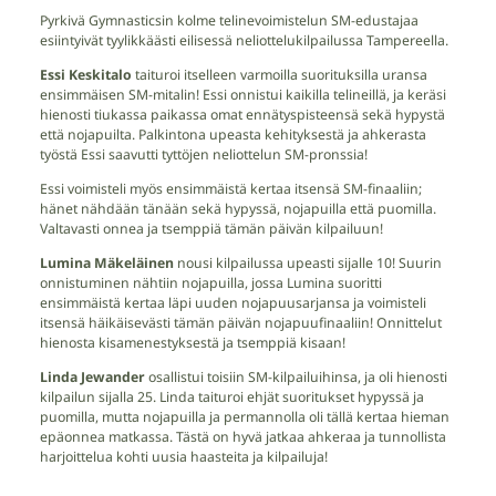
Pyrkivä Gymnasticsin kolme telinevoimistelun SM-edustajaa
esiintyivät tyylikkäästi eilisessä neliottelukilpailussa Tampereella.
Essi Keskitalo
taituroi itselleen varmoilla suorituksilla uransa
ensimmäisen SM-mitalin! Essi onnistui kaikilla telineillä, ja keräsi
hienosti tiukassa paikassa omat ennätyspisteensä sekä hypystä
että nojapuilta. Palkintona upeasta kehityksestä ja ahkerasta
työstä Essi saavutti tyttöjen neliottelun SM-pronssia!
Essi voimisteli myös ensimmäistä kertaa itsensä SM-finaaliin;
hänet nähdään tänään sekä hypyssä, nojapuilla että puomilla.
Valtavasti onnea ja tsemppiä tämän päivän kilpailuun!
Lumina Mäkeläinen
nousi kilpailussa upeasti sijalle 10! Suurin
onnistuminen nähtiin nojapuilla, jossa Lumina suoritti
ensimmäistä kertaa läpi uuden nojapuusarjansa ja voimisteli
itsensä häikäisevästi tämän päivän nojapuufinaaliin! Onnittelut
hienosta kisamenestyksestä ja tsemppiä kisaan!
Linda Jewander
osallistui toisiin SM-kilpailuihinsa, ja oli hienosti
kilpailun sijalla 25. Linda taituroi ehjät suoritukset hypyssä ja
puomilla, mutta nojapuilla ja permannolla oli tällä kertaa hieman
epäonnea matkassa. Tästä on hyvä jatkaa ahkeraa ja tunnollista
harjoittelua kohti uusia haasteita ja kilpailuja!