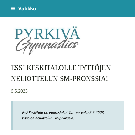
Siirry
Valikko
sivun
sisältöön
Pyrkivä Gymnastics
ESSI KESKITALOLLE TYTTÖJEN
NELIOTTELUN SM-PRONSSIA!
6.5.2023
Essi Keskitalo on voimistellut Tampereella 5.5.2023
tyttöjen neliottelun SM-pronssia!