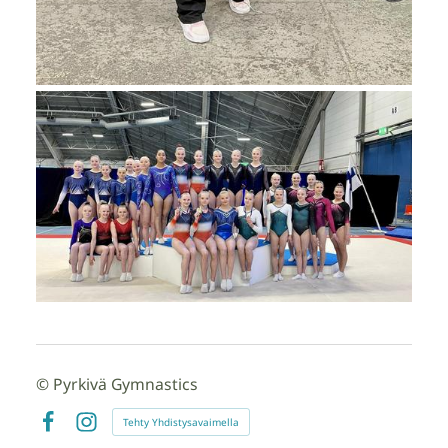
©
Pyrkivä Gymnastics
Tehty Yhdistysavaimella
Facebook
Instagram