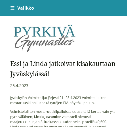
Siirry
Valikko
sivun
sisältöön
Pyrkivä Gymnastics
Essi ja Linda jatkoivat kisakauttaan
Jyväskylässä!
26.4.2023
Jyväskylän Voimistelijat järjesti 21.-23.4.2023 Voimisteluliiton
mestaruuskilpailut sekä tyttöjen PM-näyttökilpailun.
Voimisteluliiton mestaruuskilpailuissa edusti tällä kertaa vain yksi
pyrkiväläinen;
Linda Jewander
voimisteli hienosti
maajoukkuelinjan 3. luokassa kuudenneksi pisteillä 40,600.
Linda saavutti puomilta omat ennätyspisteensä, ja nappasi