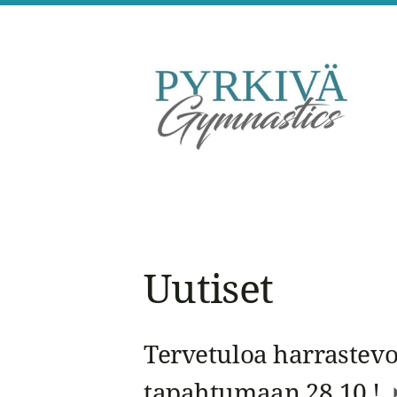
Siirry
sivun
sisältöön
Pyrkivä Gymnastics
Uutiset
Tervetuloa harrastevo
tapahtumaan 28.10.!