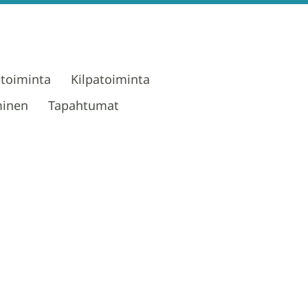
etoiminta
Kilpatoiminta
minen
Tapahtumat