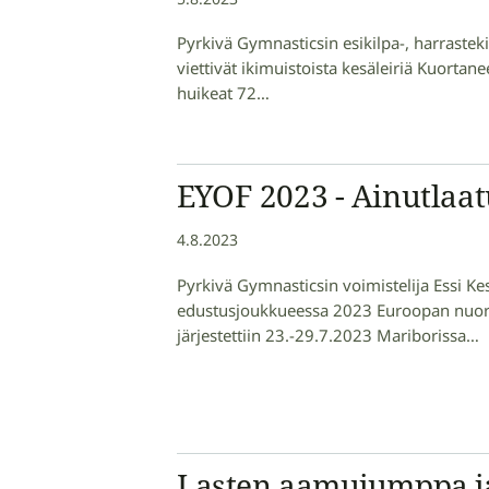
Pyrkivä Gymnasticsin esikilpa-, harrastek
viettivät ikimuistoista kesäleiriä Kuortan
huikeat 72…
EYOF 2023 - Ainutlaa
4.8.2023
Pyrkivä Gymnasticsin voimistelija Essi K
edustusjoukkueessa 2023 Euroopan nuorte
järjestettiin 23.-29.7.2023 Mariborissa…
Lasten aamujumppa jat