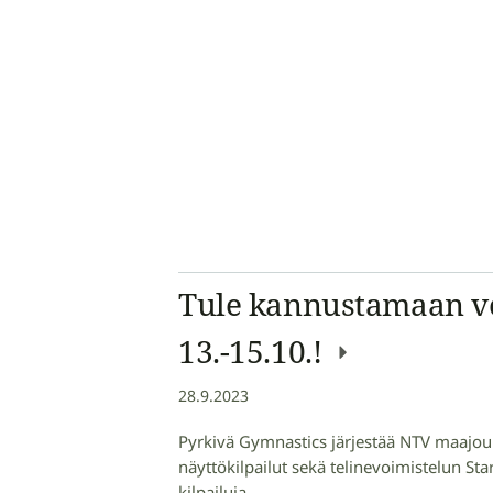
Tule kannustamaan voi
13.-15.10.!
28.9.2023
Pyrkivä Gymnastics järjestää NTV maajoukku
näyttökilpailut sekä telinevoimistelun Sta
kilpailuja…