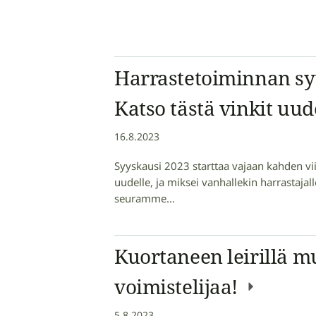
Harrastetoiminnan syy
Katso tästä vinkit uud
16.8.2023
Syyskausi 2023 starttaa vajaan kahden vi
uudelle, ja miksei vanhallekin harrastajall
seuramme…
Kuortaneen leirillä m
voimistelijaa!
5.8.2023