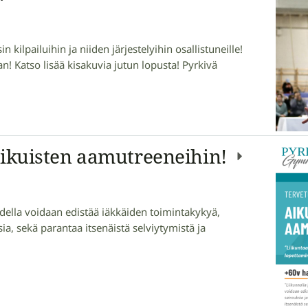
 kilpailuihin ja niiden järjestelyihin osallistuneille!
 Katso lisää kisakuvia jutun lopusta! Pyrkivä
ikuisten aamutreeneihin!
uudella voidaan edistää iäkkäiden toimintakykyä,
a, sekä parantaa itsenäistä selviytymistä ja