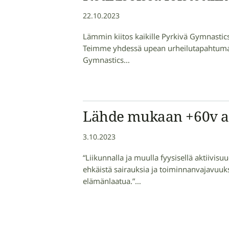
22.10.2023
Lämmin kiitos kaikille Pyrkivä Gymnasticsin
Teimme yhdessä upean urheilutapahtuman!
Gymnastics…
Lähde mukaan +60v a
3.10.2023
“Liikunnalla ja muulla fyysisellä aktiivis
ehkäistä sairauksia ja toiminnanvajavuuksi
elämänlaatua.”…