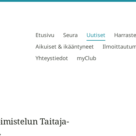
Etusivu
Seura
Uutiset
Harrast
Aikuiset & ikääntyneet
Ilmoittautu
Yhteystiedot
myClub
imistelun Taitaja-