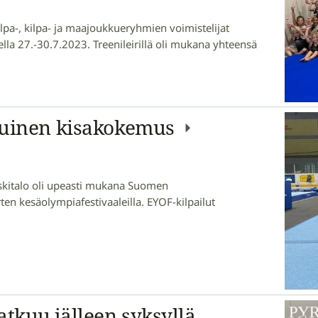
ilpa-, kilpa- ja maajoukkueryhmien voimistelijat
eella 27.-30.7.2023. Treenileirillä oli mukana yhteensä
tuinen kisakokemus
eskitalo oli upeasti mukana Suomen
n kesäolympiafestivaaleilla. EYOF-kilpailut
kuu jälleen syksyllä,