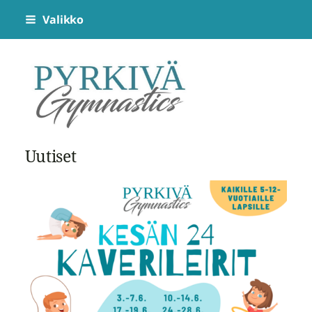
Siirry
Valikko
sivun
sisältöön
Pyrkivä Gymnastics
Uutiset