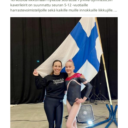
kaverileirit on suunnattu seuran 5-12 -vuotiaille
harrastevoimistelijoille sekä kaikille muille innokkaille liikkujille. ⁠⁠⁠⁠⁠⁠⁠…