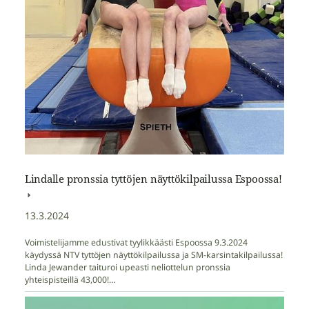
Lindalle pronssia tyttöjen näyttökilpailussa Espoossa!
13.3.2024
Voimistelijamme edustivat tyylikkäästi Espoossa 9.3.2024
käydyssä NTV tyttöjen näyttökilpailussa ja SM-karsintakilpailussa!
Linda Jewander taituroi upeasti neliottelun pronssia
yhteispisteillä 43,000!…