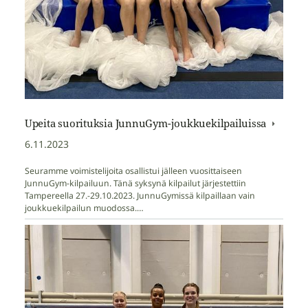
Upeita suorituksia JunnuGym-joukkuekilpailuissa
6.11.2023
Seuramme voimistelijoita osallistui jälleen vuosittaiseen
JunnuGym-kilpailuun. Tänä syksynä kilpailut järjestettiin
Tampereella 27.-29.10.2023. JunnuGymissä kilpaillaan vain
joukkuekilpailun muodossa.…