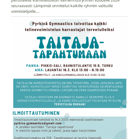
perusteella Voimisteluliiton valmennusryhmiin vuodelle 2024
seuraavasti: Lämpimät onnittelut kaikille ryhmiin valituille
voimistelijoille,…