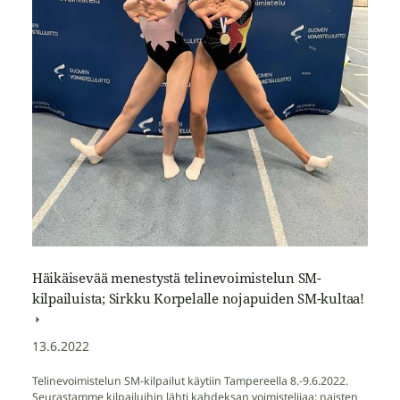
Häikäisevää menestystä telinevoimistelun SM-
kilpailuista; Sirkku Korpelalle nojapuiden SM-kultaa!
13.6.2022
Telinevoimistelun SM-kilpailut käytiin Tampereella 8.-9.6.2022.
Seurastamme kilpailuihin lähti kahdeksan voimistelijaa; naisten