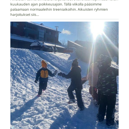
kuukauden ajan poikkeusajoin. Tällä viikolla pääsimme
palaamaan normaaleihin treeniaikoihin. Aikuisten ryhmien
harjoitukset siis…