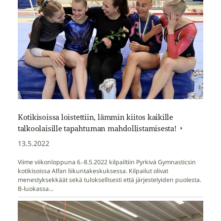
Kotikisoissa loistettiin, lämmin kiitos kaikille
talkoolaisille tapahtuman mahdollistamisesta!
13.5.2022
Viime viikonloppuna 6.-8.5.2022 kilpailtiin Pyrkivä Gymnasticsin
kotikisoissa Alfan liikuntakeskuksessa. Kilpailut olivat
menestyksekkäät sekä tuloksellisesti että järjestelyiden puolesta.
B-luokassa…