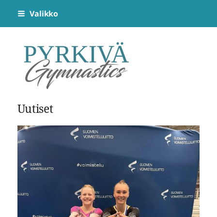
Siirry
Valikko
sivun
sisältöön
Pyrkivä Gymnastics
Uutiset