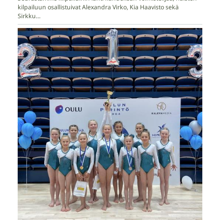
kilpailuun osallistuivat Alexandra Virko, Kia Haavisto sekä
Sirkku…