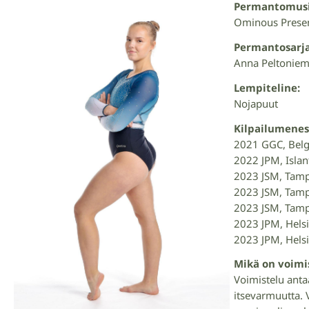
Permantomusi
Ominous Presen
Permantosarja
Anna Peltoniem
Lempiteline:
Nojapuut
Kilpailumenes
2021 GGC, Belgi
2022 JPM, Islan
2023 JSM, Tampe
2023 JSM, Tamp
2023 JSM, Tamp
2023 JPM, Helsi
2023 JPM, Helsi
Mikä on voimi
Voimistelu antaa
itsevarmuutta.