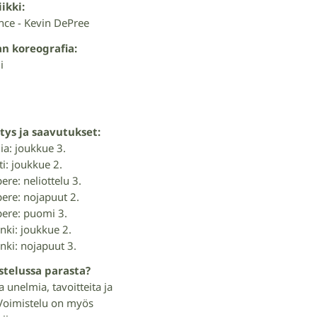
ikki:
ce - Kevin DePree
n koreografia:
i
tys ja saavutukset:
a: joukkue 3.
ti: joukkue 2.
re: neliottelu 3.
ere: nojapuut 2.
ere: puomi 3.
nki: joukkue 2.
nki: nojapuut 3.
stelussa parasta?
 unelmia, tavoitteita ja
 Voimistelu on myös