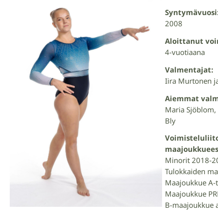
Syntymävuosi
2008
Aloittanut voi
4-vuotiaana
Valmentajat:
Iira Murtonen j
Aiemmat valm
Maria Sjöblom,
Bly
Voimistelulii
maajoukkuees
Minorit 2018-
Tulokkaiden m
Maajoukkue A-t
Maajoukkue PRE
B-maajoukkue a