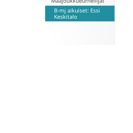
Maajoukkueurheilijat
B-mj aikuiset: Essi
Keskitalo