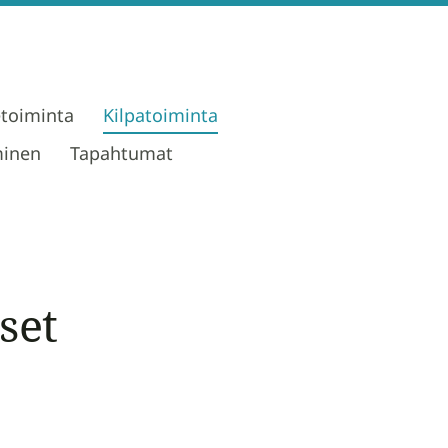
etoiminta
Kilpatoiminta
minen
Tapahtumat
set