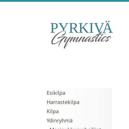
Siirry
sivun
sisältöön
Pyrkivä Gymnastics
Esikilpa
Harrastekilpa
Kilpa
Ydinryhmä