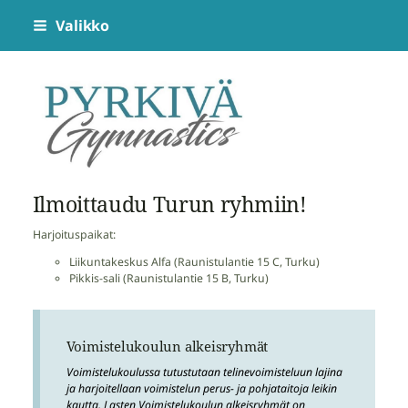
Siirry
Valikko
sivun
sisältöön
Pyrkivä Gymnastics
Ilmoittaudu Turun ryhmiin!
Harjoituspaikat:
Liikuntakeskus Alfa (Raunistulantie 15 C, Turku)
Pikkis-sali (Raunistulantie 15 B, Turku)
Voimistelukoulun alkeisryhmät
Voimistelukoulussa tutustutaan telinevoimisteluun lajina
ja harjoitellaan voimistelun perus- ja pohjataitoja leikin
kautta. Lasten Voimistelukoulun alkeisryhmät on